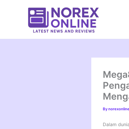
Skip
to
content
Mega8
Penga
Menga
By
norexonlin
Dalam dunia