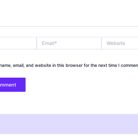
Email*
Website
ame, email, and website in this browser for the next time I commen