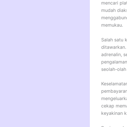
mencari pla
mudah diaks
menggabungk
memukau.
Salah satu 
ditawarkan.
adrenalin, 
pengalaman 
seolah-olah 
Keselamatan
pembayaran
mengeluark
cekap mema
keyakinan 