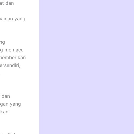
at dan
mainan yang
ang
ang memacu
 memberikan
rsendiri,
.
 dan
ggan yang
ikan