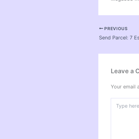
PREVIOUS
Leave a
Your email 
Type
here..