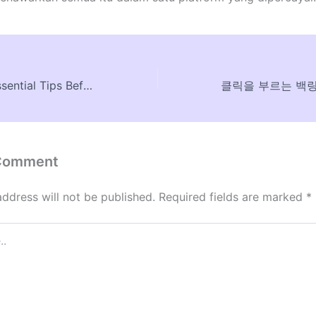
Send Parcel: 7 Essential Tips Before Hiring a Local Courier Company in Australia That Rewards You
 Comment
address will not be published.
Required fields are marked
*