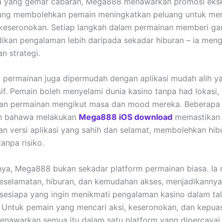
a yang gemar cabaran, Mega888 menawarkan promosi eksk
ang membolehkan pemain meningkatkan peluang untuk me
eseronokan. Setiap langkah dalam permainan memberi ga
dikan pengalaman lebih daripada sekadar hiburan – ia me
n strategi.
permainan juga dipermudah dengan aplikasi mudah alih ya
if. Pemain boleh menyelami dunia kasino tanpa had lokasi,
an permainan mengikut masa dan mood mereka. Beberapa
n bahawa melakukan
Mega888 iOS download
memastikan
 versi aplikasi yang sahih dan selamat, membolehkan hib
anpa risiko.
ya, Mega888 bukan sekadar platform permainan biasa. Ia
keselamatan, hiburan, dan kemudahan akses, menjadikannya 
sesiapa yang ingin menikmati pengalaman kasino dalam tal
. Untuk pemain yang mencari aksi, keseronokan, dan kepua
nawarkan semua itu dalam satu platform yang dipercayai.