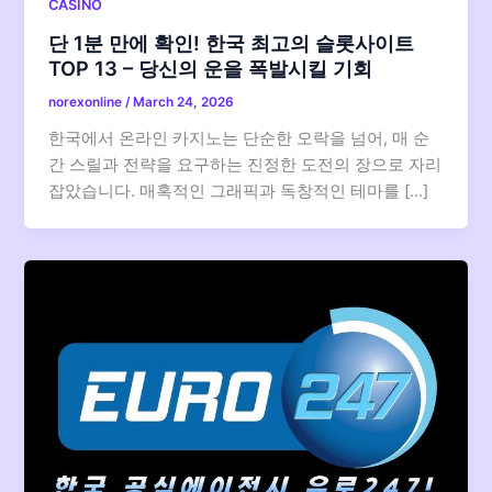
CASINO
단 1분 만에 확인! 한국 최고의 슬롯사이트
TOP 13 – 당신의 운을 폭발시킬 기회
norexonline
/
March 24, 2026
한국에서 온라인 카지노는 단순한 오락을 넘어, 매 순
간 스릴과 전략을 요구하는 진정한 도전의 장으로 자리
잡았습니다. 매혹적인 그래픽과 독창적인 테마를 […]