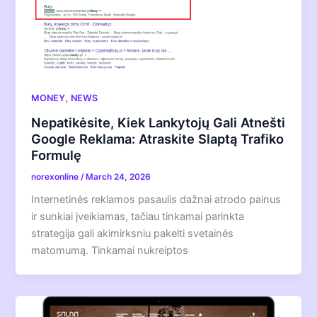
,
MONEY
NEWS
Nepatikėsite, Kiek Lankytojų Gali Atnešti
Google Reklama: Atraskite Slaptą Trafiko
Formulę
norexonline
/
March 24, 2026
Internetinės reklamos pasaulis dažnai atrodo painus
ir sunkiai įveikiamas, tačiau tinkamai parinkta
strategija gali akimirksniu pakelti svetainės
matomumą. Tinkamai nukreiptos