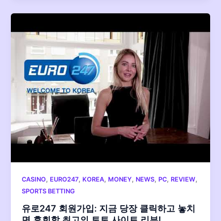
,
,
,
,
,
,
,
CASINO
EURO247
KOREA
MONEY
NEWS
PC
REVIEW
SPORTS BETTING
유로247 회원가입: 지금 당장 클릭하고 놓치
면 후회할 최고의 토토 사이트 리뷰!