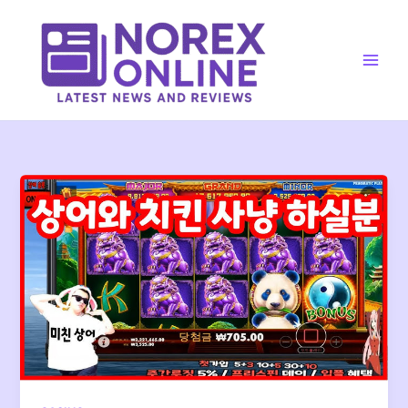
Skip
to
content
Main
Men