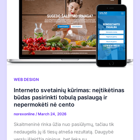
WEB DESIGN
Interneto svetainių kūrimas: neįtikėtinas
būdas pasirinkti tobulą paslaugą ir
nepermokėti nė cento
norexonline
/
March 24, 2026
Skaitmeninė rinka ūžia nuo pasiūlymų, tačiau tik
nedaugelis jų iš tiesų atneša rezultatą. Daugybė
verslų išleidžia pinigus, bet lieka su