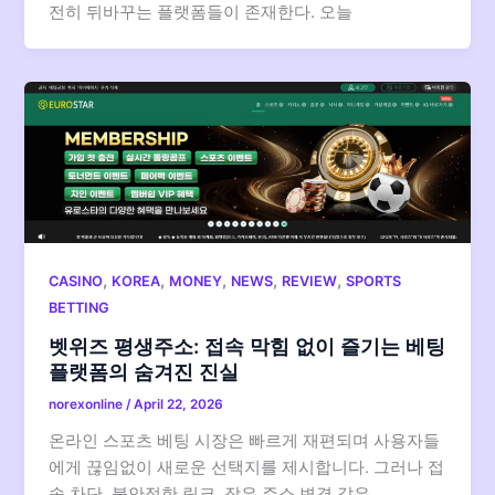
전히 뒤바꾸는 플랫폼들이 존재한다. 오늘
,
,
,
,
,
CASINO
KOREA
MONEY
NEWS
REVIEW
SPORTS
BETTING
벳위즈 평생주소: 접속 막힘 없이 즐기는 베팅
플랫폼의 숨겨진 진실
norexonline
/
April 22, 2026
온라인 스포츠 베팅 시장은 빠르게 재편되며 사용자들
에게 끊임없이 새로운 선택지를 제시합니다. 그러나 접
속 차단, 불안정한 링크, 잦은 주소 변경 같은