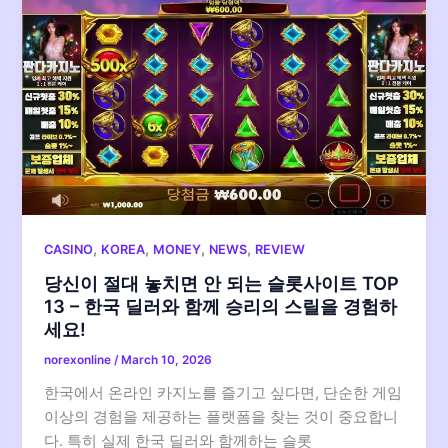
,
,
,
,
CASINO
KOREA
MONEY
NEWS
REVIEW
당신이 절대 놓치면 안 되는 슬롯사이트 TOP
13 – 한국 딜러와 함께 승리의 스릴을 경험하
세요!
norexonline
/
March 10, 2026
한국에서 온라인 카지노를 즐기고 싶다면, 단순한 게임
이상의 경험을 제공하는 플랫폼을 찾는 것이 중요합니
다. 특히 실제 한국 딜러와 함께하는 슬롯