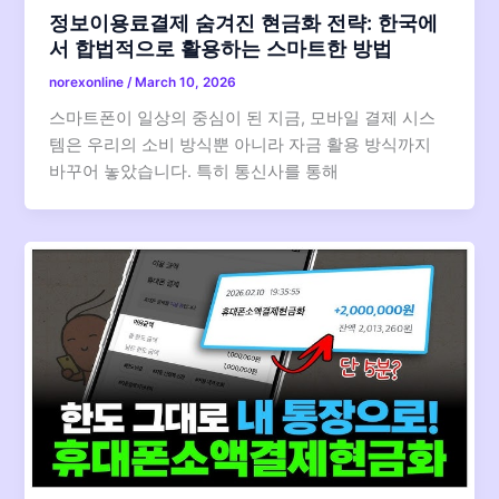
정보이용료결제 숨겨진 현금화 전략: 한국에
서 합법적으로 활용하는 스마트한 방법
norexonline
/
March 10, 2026
스마트폰이 일상의 중심이 된 지금, 모바일 결제 시스
템은 우리의 소비 방식뿐 아니라 자금 활용 방식까지
바꾸어 놓았습니다. 특히 통신사를 통해