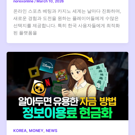
norexonline
/
March 10, 2026
온라인 스포츠 베팅과 카지노 세계는 날마다 진화하며,
새로운 경험과 도전을 원하는 플레이어들에게 수많은
선택지를 제공합니다. 특히 한국 사용자들에게 최적화
된 플랫폼을
,
,
KOREA
MONEY
NEWS