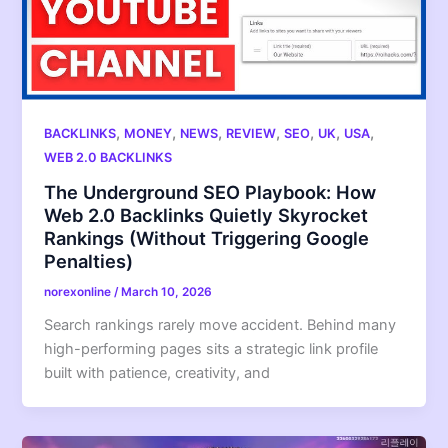
,
,
,
,
,
,
,
BACKLINKS
MONEY
NEWS
REVIEW
SEO
UK
USA
WEB 2.0 BACKLINKS
The Underground SEO Playbook: How
Web 2.0 Backlinks Quietly Skyrocket
Rankings (Without Triggering Google
Penalties)
norexonline
/
March 10, 2026
Search rankings rarely move accident. Behind many
high-performing pages sits a strategic link profile
built with patience, creativity, and